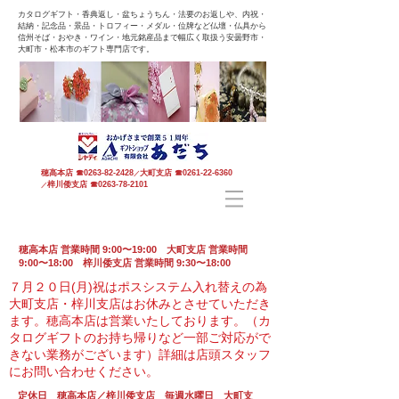
カタログギフト・香典返し・盆ちょうちん・法要のお返しや、内祝・
結納・記念品・景品・トロフィー・メダル・位牌など仏壇・仏具から
信州そば・おやき・ワイン・地元銘産品まで幅広く取扱う安曇野市・
大町市・松本市のギフト専門店です。
穂高本店
☎
0263-82-2428
大町支店
☎
0261-22-6360
／
梓川倭支店
☎
0263-78-2101
／
穂高本店 営業時間 9:00〜19:00 大町支店 営業時間
9:00〜18:00 梓川倭支店 営業時間 9:30〜18:00
７月２０日(月)祝はポスシステム入れ替えの為
大町支店・梓川支店はお休みとさせていただき
ます。
穂高本店は営業いたしております。（カ
タログギフトのお持ち帰りなど一部ご対応がで
きない業務がございます）
詳細は店頭スタッフ
にお問い合わせください。
定休日 穂高本店／梓川倭支店 毎週水曜日 大町支