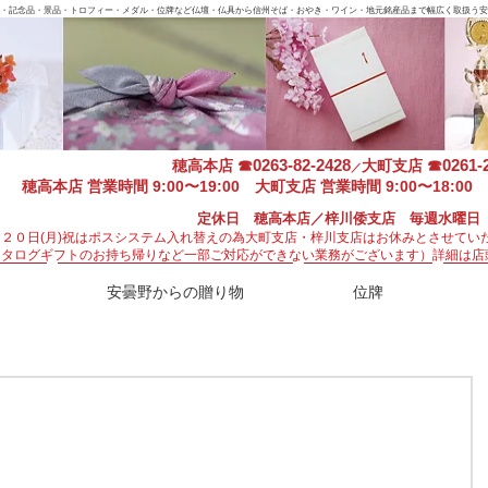
・記念品・景品・トロフィー・メダル・位牌など仏壇・仏具から信州そば・おやき・ワイン・地元銘産品まで幅広く取扱う安
0263-82-2428
0261-
穂高本店
☎
大町支店
☎
／
穂高本店 営業時間 9:00〜19:00 大町支店 営業時間 9:00〜18:00 
定休日 穂高本店／梓川倭支店 毎週水曜日
月２０日(月)祝はポスシステム入れ替えの為大町支店・梓川支店はお休みとさせてい
カタログギフトのお持ち帰りなど一部ご対応ができない業務がございます）
詳細は店
安曇野からの贈り物
位牌