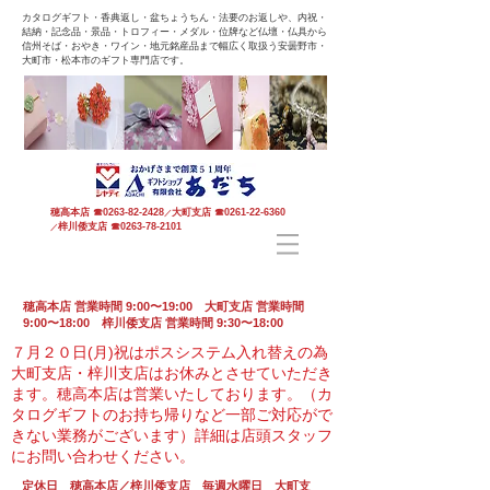
カタログギフト・香典返し・盆ちょうちん・法要のお返しや、内祝・
結納・記念品・景品・トロフィー・メダル・位牌など仏壇・仏具から
信州そば・おやき・ワイン・地元銘産品まで幅広く取扱う安曇野市・
大町市・松本市のギフト専門店です。
穂高本店
☎
0263-82-2428
大町支店
☎
0261-22-6360
／
梓川倭支店
☎
0263-78-2101
／
穂高本店 営業時間 9:00〜19:00 大町支店 営業時間
9:00〜18:00 梓川倭支店 営業時間 9:30〜18:00
７月２０日(月)祝はポスシステム入れ替えの為
大町支店・梓川支店はお休みとさせていただき
ます。
穂高本店は営業いたしております。（カ
タログギフトのお持ち帰りなど一部ご対応がで
きない業務がございます）
詳細は店頭スタッフ
にお問い合わせください。
定休日 穂高本店／梓川倭支店 毎週水曜日 大町支