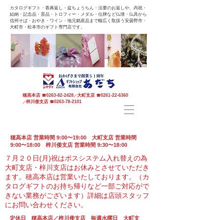
カタログギフト・香典返し・盆ちょうちん・法要のお返しや、内祝・
結納・記念品・景品・トロフィー・メダル・位牌など仏壇・仏具から
信州そば・おやき・ワイン・地元銘産品まで幅広く取扱う安曇野市・
大町市・松本市のギフト専門店です。
穂高本店
☎
0263-82-2428
大町支店
☎
0261-22-6360
／
梓川倭支店
☎
0263-78-2101
／
穂高本店 営業時間 9:00〜19:00 大町支店 営業時間
9:00〜18:00 梓川倭支店 営業時間 9:30〜18:00
７月２０日(月)祝はポスシステム入れ替えの為
大町支店・梓川支店はお休みとさせていただき
ます。
穂高本店は営業いたしております。（カ
タログギフトのお持ち帰りなど一部ご対応がで
きない業務がございます）
詳細は店頭スタッフ
にお問い合わせください。
定休日 穂高本店／梓川倭支店 毎週水曜日 大町支