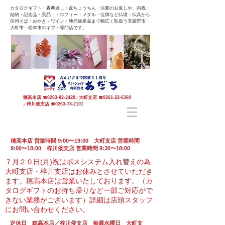
カタログギフト・香典返し・盆ちょうちん・法要のお返しや、内祝・
結納・記念品・景品・トロフィー・メダル・位牌など仏壇・仏具から
信州そば・おやき・ワイン・地元銘産品まで幅広く取扱う安曇野市・
大町市・松本市のギフト専門店です。
穂高本店
☎
0263-82-2428
大町支店
☎
0261-22-6360
／
梓川倭支店
☎
0263-78-2101
／
穂高本店 営業時間 9:00〜19:00 大町支店 営業時間
9:00〜18:00 梓川倭支店 営業時間 9:30〜18:00
７月２０日(月)祝はポスシステム入れ替えの為
大町支店・梓川支店はお休みとさせていただき
ます。
穂高本店は営業いたしております。（カ
タログギフトのお持ち帰りなど一部ご対応がで
きない業務がございます）
詳細は店頭スタッフ
にお問い合わせください。
定休日 穂高本店／梓川倭支店 毎週水曜日 大町支