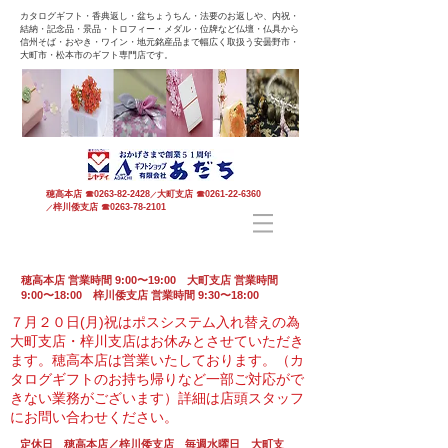
カタログギフト・香典返し・盆ちょうちん・法要のお返しや、内祝・
結納・記念品・景品・トロフィー・メダル・位牌など仏壇・仏具から
信州そば・おやき・ワイン・地元銘産品まで幅広く取扱う安曇野市・
大町市・松本市のギフト専門店です。
穂高本店
☎
0263-82-2428
大町支店
☎
0261-22-6360
／
梓川倭支店
☎
0263-78-2101
／
穂高本店 営業時間 9:00〜19:00 大町支店 営業時間
9:00〜18:00 梓川倭支店 営業時間 9:30〜18:00
７月２０日(月)祝はポスシステム入れ替えの為
大町支店・梓川支店はお休みとさせていただき
ます。
穂高本店は営業いたしております。（カ
タログギフトのお持ち帰りなど一部ご対応がで
きない業務がございます）
詳細は店頭スタッフ
にお問い合わせください。
定休日 穂高本店／梓川倭支店 毎週水曜日 大町支