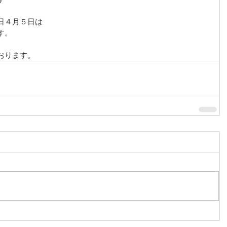
日４月５日は
す。
おります。