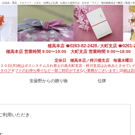
・記念品・景品・トロフィー・メダル・位牌など仏壇・仏具から信州そば・おやき・ワイン・地元銘産品まで幅広く取扱う安
0263-82-2428
0261-
穂高本店
☎
大町支店
☎
／
穂高本店 営業時間 9:00〜19:00 大町支店 営業時間 9:00〜18:00 
定休日 穂高本店／梓川倭支店 毎週水曜日
月２０日(月)祝はポスシステム入れ替えの為大町支店・梓川支店はお休みとさせてい
カタログギフトのお持ち帰りなど一部ご対応ができない業務がございます）
詳細は店
安曇野からの贈り物
位牌
ご利用いただき
す