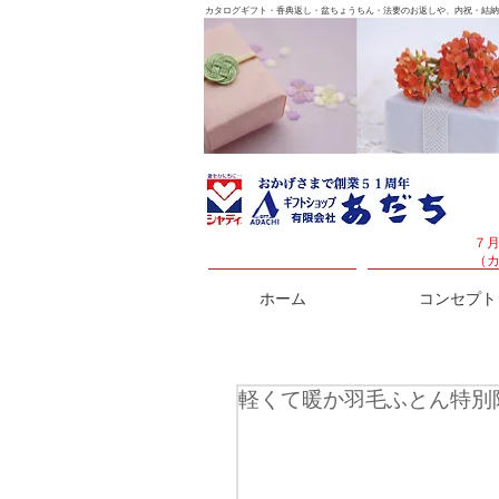
カタログギフト・香典返し・盆ちょうちん・法要のお返しや、内祝・結納
７
（
ホーム
コンセプト
軽くて暖か羽毛ふとん特別