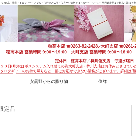
・記念品・景品・トロフィー・メダル・位牌など仏壇・仏具から信州そば・おやき・ワイン・地元銘産品まで幅広く取扱う安
0263-82-2428
0261-
穂高本店
☎
大町支店
☎
／
穂高本店 営業時間 9:00〜19:00 大町支店 営業時間 9:00〜18:00 
定休日 穂高本店／梓川倭支店 毎週水曜日
月２０日(月)祝はポスシステム入れ替えの為大町支店・梓川支店はお休みとさせてい
カタログギフトのお持ち帰りなど一部ご対応ができない業務がございます）
詳細は店
安曇野からの贈り物
位牌
限定品