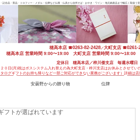
・記念品・景品・トロフィー・メダル・位牌など仏壇・仏具から信州そば・おやき・ワイン・地元銘産品まで幅広く取扱う安
0263-82-2428
0261-
穂高本店
☎
大町支店
☎
／
穂高本店 営業時間 9:00〜19:00 大町支店 営業時間 9:00〜18:00 
定休日 穂高本店／梓川倭支店 毎週水曜日
月２０日(月)祝はポスシステム入れ替えの為大町支店・梓川支店はお休みとさせてい
カタログギフトのお持ち帰りなど一部ご対応ができない業務がございます）
詳細は店
安曇野からの贈り物
位牌
ギフトが選ばれています