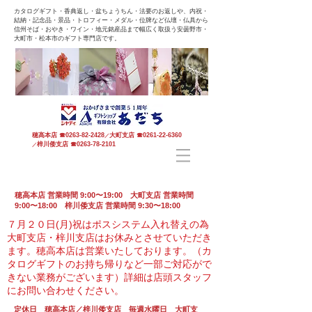
カタログギフト・香典返し・盆ちょうちん・法要のお返しや、内祝・
結納・記念品・景品・トロフィー・メダル・位牌など仏壇・仏具から
信州そば・おやき・ワイン・地元銘産品まで幅広く取扱う安曇野市・
大町市・松本市のギフト専門店です。
穂高本店
☎
0263-82-2428
大町支店
☎
0261-22-6360
／
梓川倭支店
☎
0263-78-2101
／
穂高本店 営業時間 9:00〜19:00 大町支店 営業時間
9:00〜18:00 梓川倭支店 営業時間 9:30〜18:00
７月２０日(月)祝はポスシステム入れ替えの為
大町支店・梓川支店はお休みとさせていただき
ます。
穂高本店は営業いたしております。（カ
タログギフトのお持ち帰りなど一部ご対応がで
きない業務がございます）
詳細は店頭スタッフ
にお問い合わせください。
定休日 穂高本店／梓川倭支店 毎週水曜日 大町支