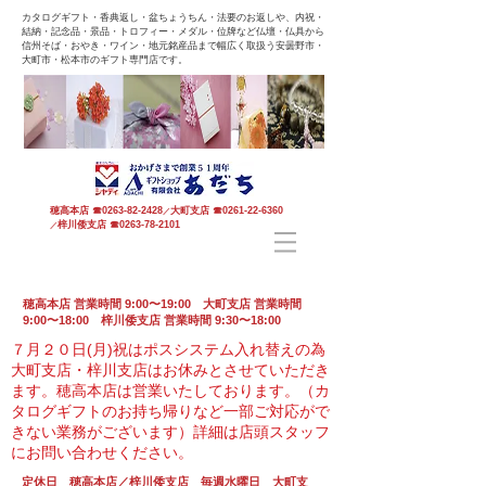
カタログギフト・香典返し・盆ちょうちん・法要のお返しや、内祝・
結納・記念品・景品・トロフィー・メダル・位牌など仏壇・仏具から
信州そば・おやき・ワイン・地元銘産品まで幅広く取扱う安曇野市・
大町市・松本市のギフト専門店です。
穂高本店
☎
0263-82-2428
大町支店
☎
0261-22-6360
／
梓川倭支店
☎
0263-78-2101
／
穂高本店 営業時間 9:00〜19:00 大町支店 営業時間
9:00〜18:00 梓川倭支店 営業時間 9:30〜18:00
７月２０日(月)祝はポスシステム入れ替えの為
大町支店・梓川支店はお休みとさせていただき
ます。
穂高本店は営業いたしております。（カ
タログギフトのお持ち帰りなど一部ご対応がで
きない業務がございます）
詳細は店頭スタッフ
にお問い合わせください。
定休日 穂高本店／梓川倭支店 毎週水曜日 大町支