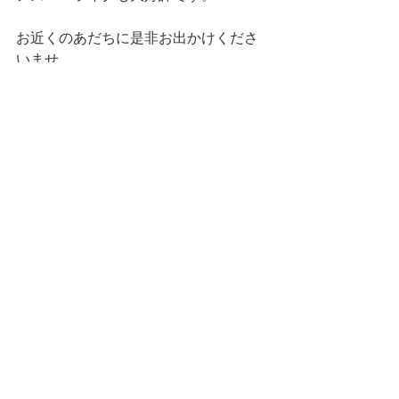
お近くのあだちに是非お出かけくださ
いませ。
コメント
コメントを追加…
アーカイブ