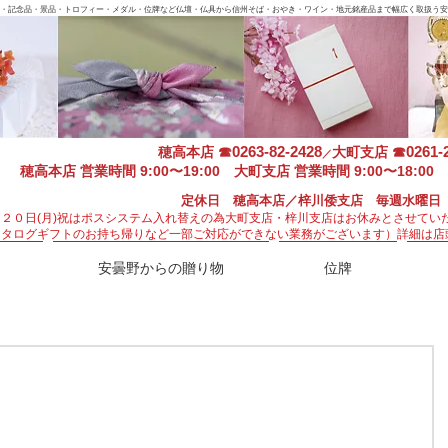
・記念品・景品・トロフィー・メダル・位牌など仏壇・仏具から信州そば・おやき・ワイン・地元銘産品まで幅広く取扱う安
0263-82-2428
0261-
穂高本店
☎
大町支店
☎
／
穂高本店 営業時間 9:00〜19:00 大町支店 営業時間 9:00〜18:00 
定休日 穂高本店／梓川倭支店 毎週水曜日
月２０日(月)祝はポスシステム入れ替えの為大町支店・梓川支店はお休みとさせてい
カタログギフトのお持ち帰りなど一部ご対応ができない業務がございます）
詳細は店
安曇野からの贈り物
位牌