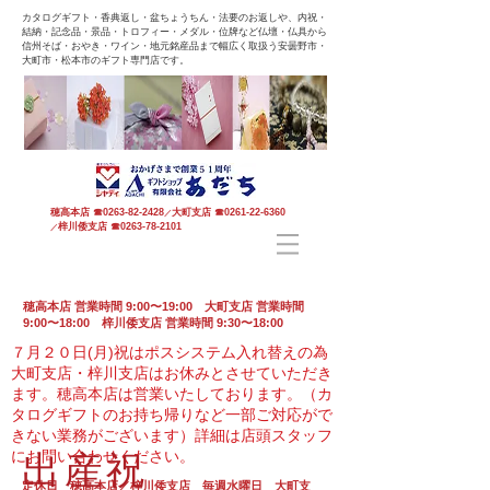
カタログギフト・香典返し・盆ちょうちん・法要のお返しや、内祝・
結納・記念品・景品・トロフィー・メダル・位牌など仏壇・仏具から
信州そば・おやき・ワイン・地元銘産品まで幅広く取扱う安曇野市・
大町市・松本市のギフト専門店です。
穂高本店
☎
0263-82-2428
大町支店
☎
0261-22-6360
／
梓川倭支店
☎
0263-78-2101
／
穂高本店 営業時間 9:00〜19:00 大町支店 営業時間
9:00〜18:00 梓川倭支店 営業時間 9:30〜18:00
７月２０日(月)祝はポスシステム入れ替えの為
大町支店・梓川支店はお休みとさせていただき
ます。
穂高本店は営業いたしております。（カ
タログギフトのお持ち帰りなど一部ご対応がで
きない業務がございます）
詳細は店頭スタッフ
にお問い合わせください。
出産祝
定休日 穂高本店／梓川倭支店 毎週水曜日 大町支