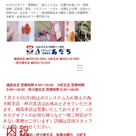
カタログギフト・香典返し・盆ちょうちん・法要のお返しや、内祝・
結納・記念品・景品・トロフィー・メダル・位牌など仏壇・仏具から
信州そば・おやき・ワイン・地元銘産品まで幅広く取扱う安曇野市・
大町市・松本市のギフト専門店です。
穂高本店
☎
0263-82-2428
大町支店
☎
0261-22-6360
／
梓川倭支店
☎
0263-78-2101
／
穂高本店 営業時間 9:00〜19:00 大町支店 営業時間
9:00〜18:00 梓川倭支店 営業時間 9:30〜18:00
７月２０日(月)祝はポスシステム入れ替えの為
大町支店・梓川支店はお休みとさせていただき
ます。
穂高本店は営業いたしております。（カ
タログギフトのお持ち帰りなど一部ご対応がで
きない業務がございます）
詳細は店頭スタッフ
にお問い合わせください。
内祝
定休日 穂高本店／梓川倭支店 毎週水曜日 大町支