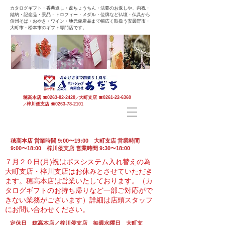
カタログギフト・香典返し・盆ちょうちん・法要のお返しや、内祝・
結納・記念品・景品・トロフィー・メダル・位牌など仏壇・仏具から
信州そば・おやき・ワイン・地元銘産品まで幅広く取扱う安曇野市・
大町市・松本市のギフト専門店です。
穂高本店
☎
0263-82-2428
大町支店
☎
0261-22-6360
／
梓川倭支店
☎
0263-78-2101
／
穂高本店 営業時間 9:00〜19:00 大町支店 営業時間
9:00〜18:00 梓川倭支店 営業時間 9:30〜18:00
７月２０日(月)祝はポスシステム入れ替えの為
大町支店・梓川支店はお休みとさせていただき
ます。
穂高本店は営業いたしております。（カ
タログギフトのお持ち帰りなど一部ご対応がで
きない業務がございます）
詳細は店頭スタッフ
にお問い合わせください。
定休日 穂高本店／梓川倭支店 毎週水曜日 大町支