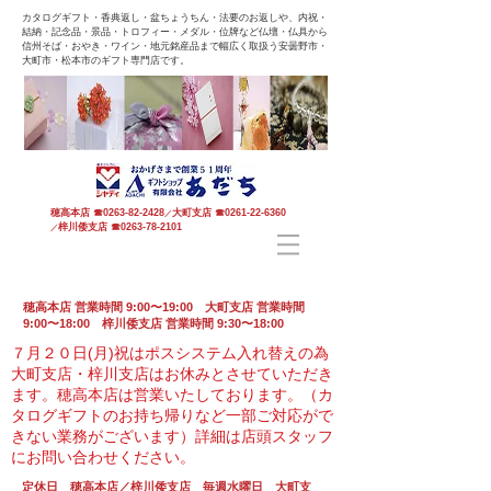
カタログギフト・香典返し・盆ちょうちん・法要のお返しや、内祝・
結納・記念品・景品・トロフィー・メダル・位牌など仏壇・仏具から
信州そば・おやき・ワイン・地元銘産品まで幅広く取扱う安曇野市・
大町市・松本市のギフト専門店です。
穂高本店
☎
0263-82-2428
大町支店
☎
0261-22-6360
／
梓川倭支店
☎
0263-78-2101
／
穂高本店 営業時間 9:00〜19:00 大町支店 営業時間
9:00〜18:00 梓川倭支店 営業時間 9:30〜18:00
７月２０日(月)祝はポスシステム入れ替えの為
大町支店・梓川支店はお休みとさせていただき
ます。
穂高本店は営業いたしております。（カ
タログギフトのお持ち帰りなど一部ご対応がで
きない業務がございます）
詳細は店頭スタッフ
にお問い合わせください。
定休日 穂高本店／梓川倭支店 毎週水曜日 大町支